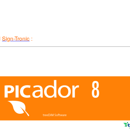
d
Sign-Tronic
: