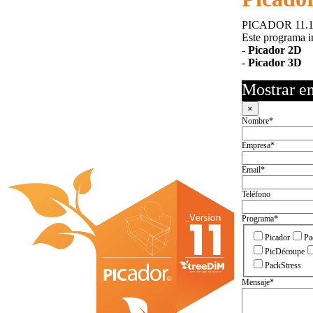
PICADOR 11.
Este programa in
-
Picador 2D
-
Picador 3D
Mostrar en
×
Nombre
*
Empresa
*
Email
*
Teléfono
Programa
*
Picador
Pa
PicDécoupe
PackStress
Mensaje
*