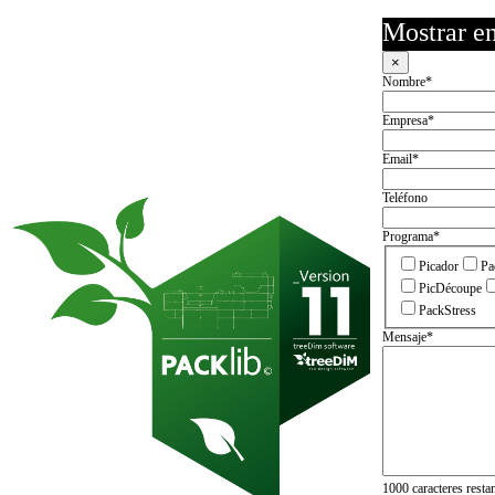
Mostrar en
×
Nombre
*
Empresa
*
Email
*
Teléfono
Programa
*
Picador
Pa
PicDécoupe
PackStress
Mensaje
*
1000
caracteres resta