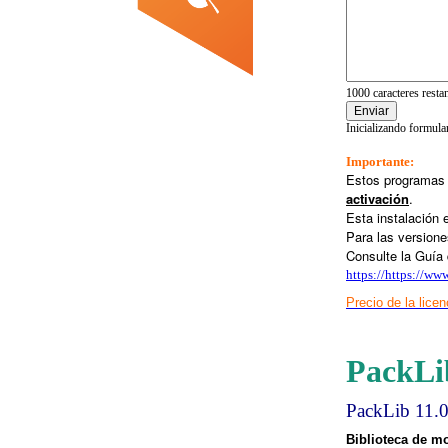
1000
caracteres resta
Enviar
Inicializando formular
Importante:
Estos programas 
activación
.
Esta instalación
Para las versione
Consulte la Guía d
https://
https://www
Precio de la licen
PackLi
PackLib 11.
Biblioteca de m