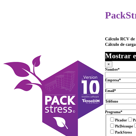
PackSt
Cálculo RCV de e
Cálculo de carga
Mostrar e
×
Nombre
*
Empresa
*
Email
*
Teléfono
Programa
*
Picador
P
PicDécoupe
PackStress