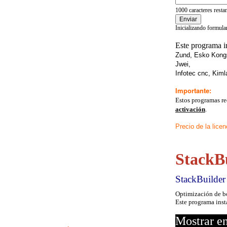
1000
caracteres resta
Enviar
Inicializando formular
Este programa i
Zund, Esko Kongs
Jwei,
Infotec cnc, Kiml
Importante:
Estos programas r
activación
.
Precio de la licen
StackBu
StackBuilder 
Optimización de 
Este programa inst
Mostrar en