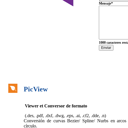
Mensaje
*
1000
caracteres rest
Enviar
PicView
Viewer et Conversor de formato
(.des, .pdf, .dxf, .dwg, .eps, .ai, .cf2, .dde, .n)
Conversión de curvas Bezier/ Spline/ Nurbs en arcos
círculo.